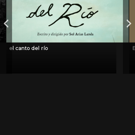
el canto del río
E