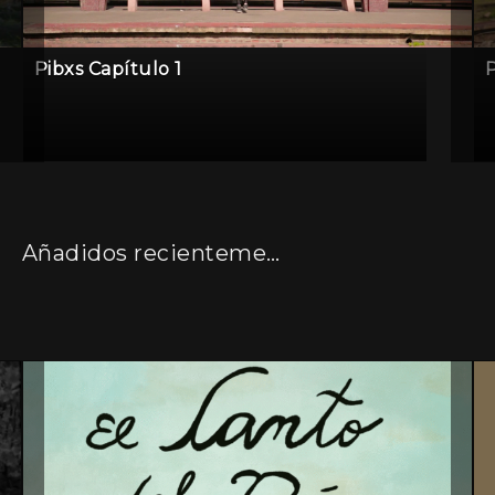
Pibxs Capítulo 1
P
Añadidos recientemente