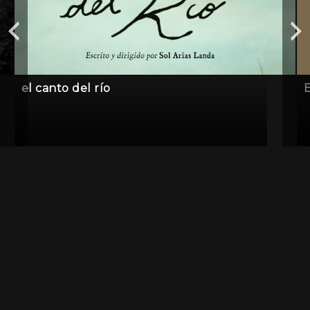
el canto del río
E