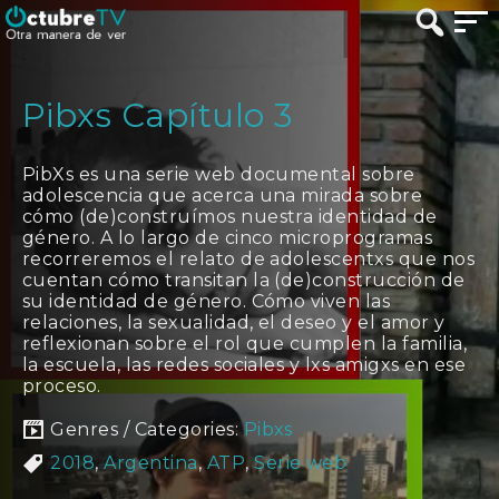
Pibxs Capítulo 3
PibXs es una serie web documental sobre
adolescencia que acerca una mirada sobre
cómo (de)construímos nuestra identidad de
género. A lo largo de cinco microprogramas
recorreremos el relato de adolescentxs que nos
cuentan cómo transitan la (de)construcción de
su identidad de género. Cómo viven las
relaciones, la sexualidad, el deseo y el amor y
reflexionan sobre el rol que cumplen la familia,
la escuela, las redes sociales y lxs amigxs en ese
proceso.
Genres / Categories:
Pibxs
2018
,
Argentina
,
ATP
,
Serie web