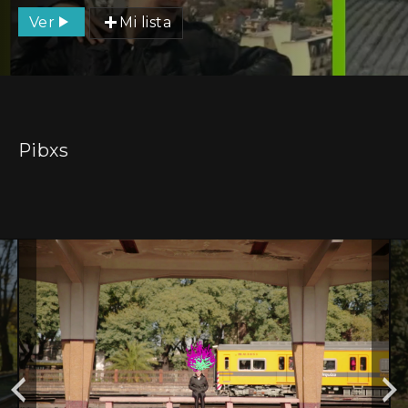
Ver
Mi lista
Pibxs