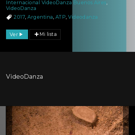
Internacional VideoDanza Buenos Aires
,
VideoDanza
2017
,
Argentina
,
ATP
,
Videodanza
Ver
Mi lista
VideoDanza