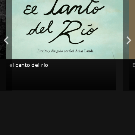
el canto del río
E