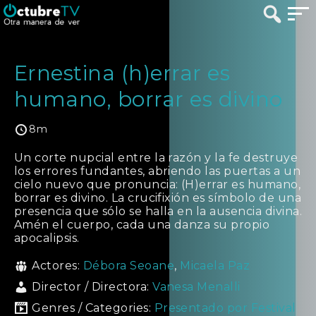
Ernestina (h)errar es
humano, borrar es divino
8m
Un corte nupcial entre la razón y la fe destruye
los errores fundantes, abriendo las puertas a un
cielo nuevo que pronuncia: (H)errar es humano,
borrar es divino. La crucifixión es símbolo de una
presencia que sólo se halla en la ausencia divina.
Amén el cuerpo, cada una danza su propio
apocalipsis.
Actores:
Débora Seoane
,
Micaela Paz
Director / Directora:
Vanesa Menalli
Genres / Categories:
Presentado por Festival