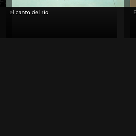
el canto del río
E