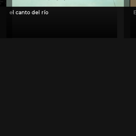
el canto del río
E