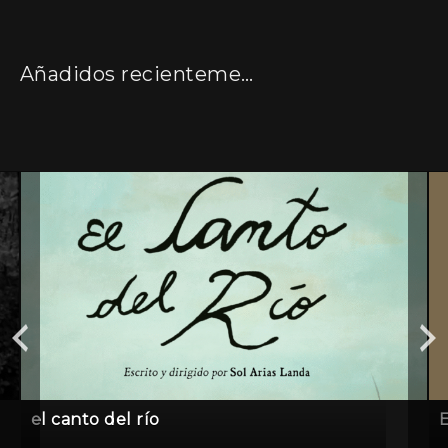
Añadidos recientemente
el canto del río
E