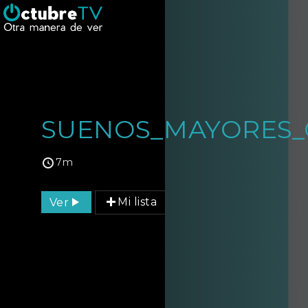
SUENOS_MAYORES_C
7m
Ver
Mi lista