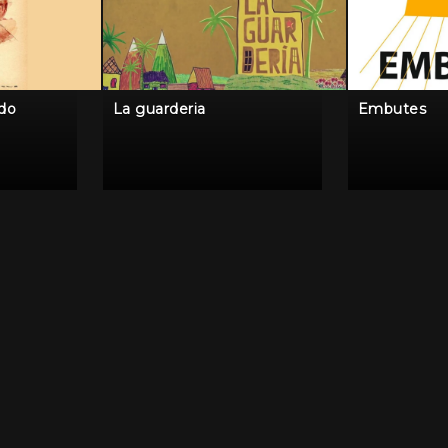
ido
La guarderia
Embutes