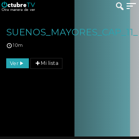
SUENOS_MAYORES_CAP_11_
10m
Ver
Mi lista