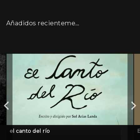
Añadidos recientemente
el canto del río
E