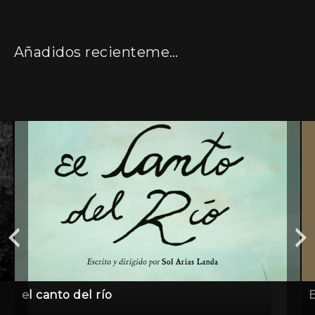
Añadidos recientemente
el canto del río
E