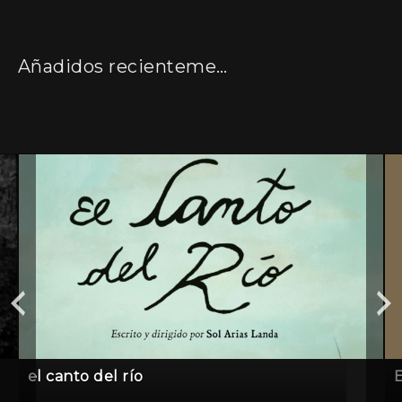
Añadidos recientemente
el canto del río
E