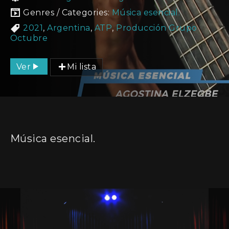
Genres / Categories:
Música esencial.
2021
,
Argentina
,
ATP
,
Producción Grupo
Octubre
Ver
Mi lista
Música esencial.