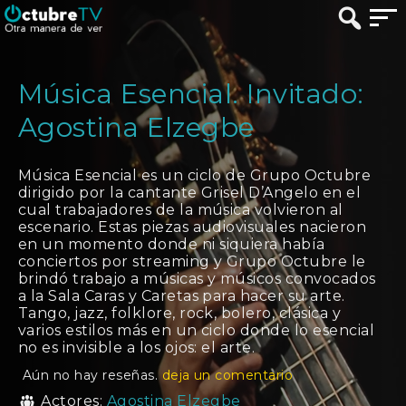
Música Esencial. Invitado:
Agostina Elzegbe
Música Esencial es un ciclo de Grupo Octubre
dirigido por la cantante Grisel D’Angelo en el
cual trabajadores de la música volvieron al
escenario. Estas piezas audiovisuales nacieron
en un momento donde ni siquiera había
conciertos por streaming y Grupo Octubre le
brindó trabajo a músicas y músicos convocados
a la Sala Caras y Caretas para hacer su arte.
Tango, jazz, folklore, rock, bolero, clásica y
varios estilos más en un ciclo donde lo esencial
no es invisible a los ojos: el arte.
Aún no hay reseñas.
deja un comentario
Actores:
Agostina Elzegbe