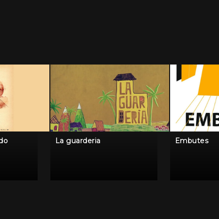
ido
La guarderia
Embutes