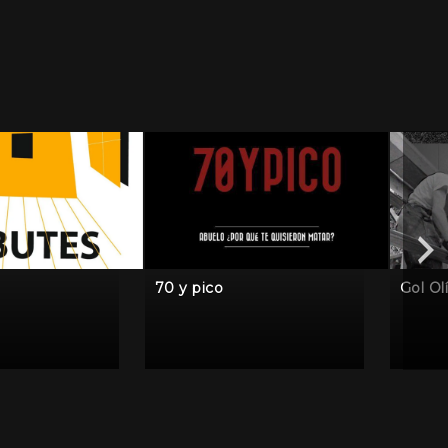
70 y pico
Gol Ol