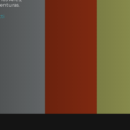
enturas.
ti