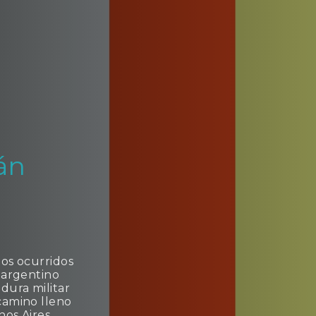
án
tos ocurridos
a argentino
dura militar
 camino lleno
nos Aires,