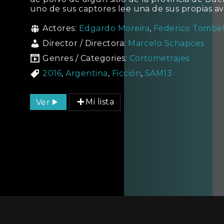
uno de sus captores lee una de sus propias av
Actores:
Edgardo Moreira
,
Federico Tombet
Director / Directora:
Marcelo Schapces
Genres / Categories:
Cortometrajes
2016
,
Argentina
,
Ficción
,
SAM13
Ver
Mi lista