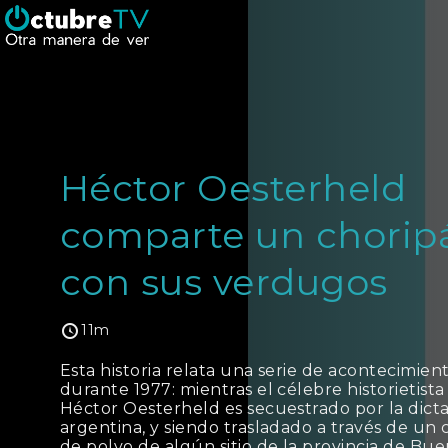
Héctor Oesterheld
comparte un chorip
con sus verdugos
11m
Esta historia relata una serie de acontecimien
durante 1977: mientras el célebre historietist
Héctor Oesterheld es secuestrado por la dicta
argentina, y siendo trasladado a través de un
de polvo de algún sitio de la provincia de Bue