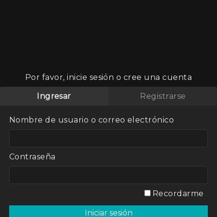
Por favor, inicie sesión o cree una cuenta
Ingresar
Registrarse
 su trabajo
Nombre de usuario o correo electrónico
abajaba hace
de salir a
rrer la
cuestionara
Contraseña
Recordarme
OS "EL