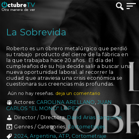
La Sobrevida
Roberto es un obrero metalúrgico que perdió
su trabajo producto del cierre de la fábrica en
la que trabajaba hace 20 años. El día del
cumpleaños de su hija decide salir a buscar una
nueva oportunidad laboral. al recorrer la
ciudad que atraviesa una crisis económica se
cuestionara sus creencias más profundas.
Aún no hay reseñas.
deja un comentario
Actores:
CAROLINA ARELLANO
,
JUAN
CARLOS "EL MONO" LOPEZ
Director / Directora:
David Arias Sanguino
Genres / Categories:
Cortometrajes
2024
,
Argentina
,
ATP
,
Cortometraje