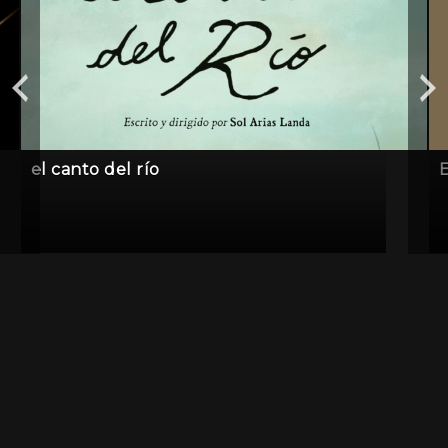
el canto del río
E