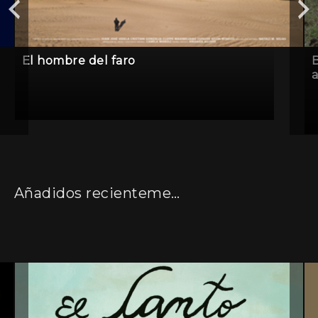
El hombre del faro
B
a
Añadidos recientemente