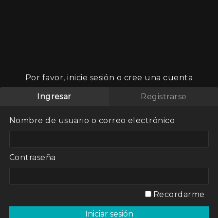
Por favor, inicie sesión o cree una cuenta
ández
Ingresar
Registrarse
Nombre de usuario o correo electrónico
rnández, un
ncuentra
Contraseña
argentinas
–, y
 en Buenos
o a medida
s familiares
Recordarme
tina y por
era, la
 reales que,