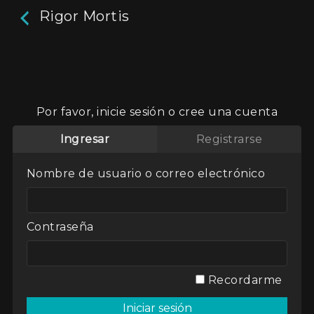
Rigor Mortis
Rigor Mortis
Una atracción hipnotizante llevará a una joven
Por favor, inicie sesión o cree una cuenta
pura a ser la presa de un depredador
desconocido. Al pegar su mordida, su cuerpo
Ingresar
Registrarse
comenzará una transformación que la poseerá,
traspasando los límites de la vida… y la muerte.
Nombre de usuario o correo electrónico
Director / Directora:
Florencia Calvi
Genres / Categories:
Lo que vendrá
,
Otras
miradas
,
Presentado por Facultad de Artes.
Contraseña
UNLP
2019
,
Argentina
,
ATP
,
Ficción
Recordarme
Ver
Mi lista