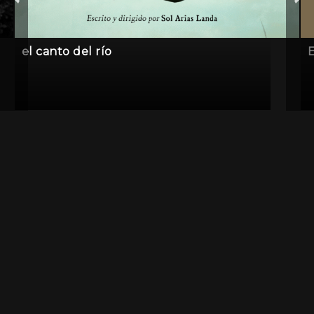
el canto del río
E