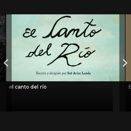
el canto del río
E