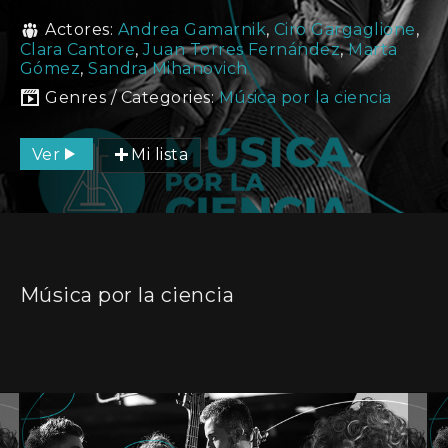
Actores:
Andrea Gamarnik
,
Ciro Gargaglione
,
Clara Cantore
,
Juan Torres Fernández
,
Marta
Gómez
,
Sandra Mihanovich
Genres / Categories:
Música por la ciencia
Ver
Mi lista
Música por la ciencia