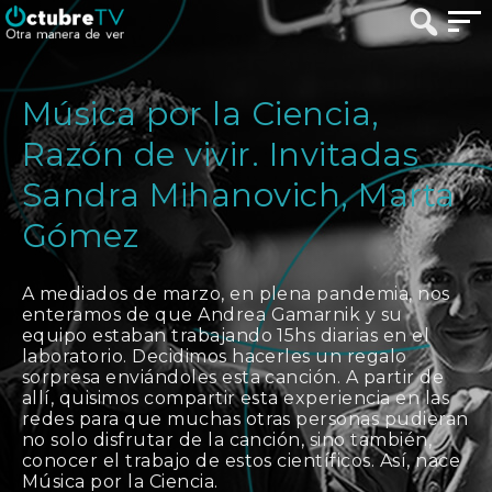
Música por la Ciencia,
Razón de vivir. Invitadas
Sandra Mihanovich, Marta
Gómez
A mediados de marzo, en plena pandemia, nos
enteramos de que Andrea Gamarnik y su
equipo estaban trabajando 15hs diarias en el
laboratorio. Decidimos hacerles un regalo
sorpresa enviándoles esta canción. A partir de
allí, quisimos compartir esta experiencia en las
redes para que muchas otras personas pudieran
no solo disfrutar de la canción, sino también,
conocer el trabajo de estos científicos. Así, nace
Música por la Ciencia.