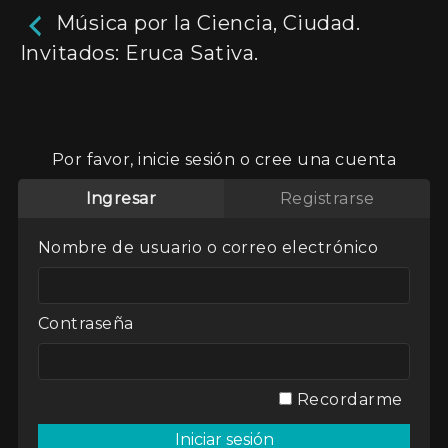
Música por la Ciencia, Ciudad.
Invitados: Eruca Sativa.
Música por la Ciencia,
Ciudad. Invitados: Eruca
Por favor, inicie sesión o cree una cuenta
Sativa.
Ingresar
Registrarse
En esta segunda entrega invitamos a Eruca
Nombre de usuario o correo electrónico
Sativa a sumarse para regalarles esta canción
para Andrea Gamarnik y sus compañeros del
Instituto Leloir. Mientras desarrollaban el Test
Serológico COVIDAR IgG
Contraseña
Actores:
Andrea Gamarnik
,
Brenda Martin
,
Ciro Gargaglione
,
Clara Cantore
,
Gabriel
Pedernera
,
Juan Torres Fernández
,
Lula
Recordarme
Bertoldi
Genres / Categories:
Música por la ciencia