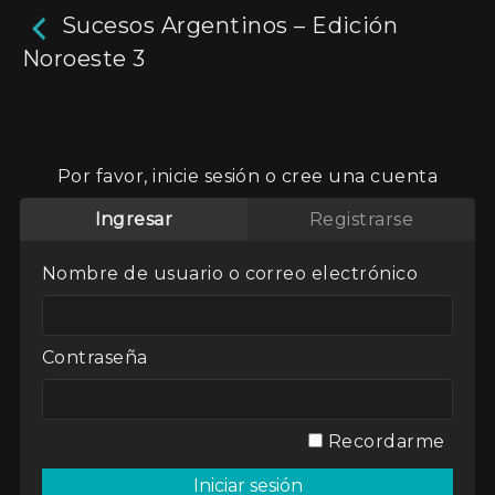
Sucesos Argentinos – Edición
Noroeste 3
Sucesos Argentinos –
Edición Noroeste 3
Por favor, inicie sesión o cree una cuenta
10m
Ingresar
Registrarse
Fue el primer noticiero argentino. Entre 1938 y
1972 se proyectó en el inicio de cada película en
Nombre de usuario o correo electrónico
el cine. En este capítulo: Homenaje a la
Revolución de Mayo en Tucumán. Visita de
Ricardo Balbín. La tienda La Chicago cumple 75
años. Origen de la Fiesta del Mailín, en Santiago
Contraseña
del Estero. El problema de los baches en
Tucumán. Recital de Los Fronterizos. Y más
noticias del noroeste.
Recordarme
Actores:
Varios
Director / Directora:
Antonio Ángel Díaz