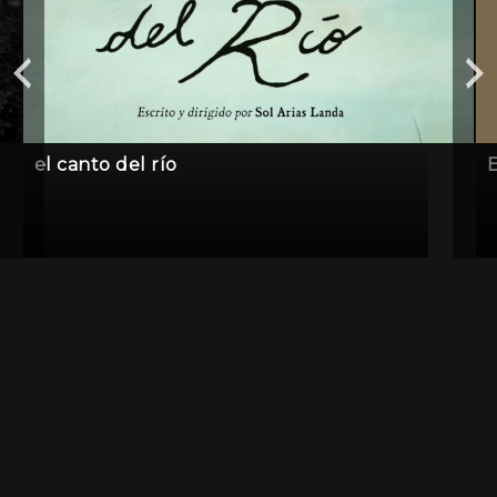
el canto del río
E