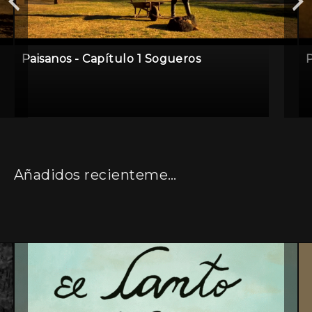
Paisanos - Capítulo 1 Sogueros
P
Añadidos recientemente