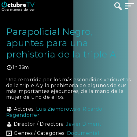
Parapolicial Negro,
apuntes para una
prehistoria de la triple A
1h 36m
Una recorrida por los más escondidos vericuetos
de la triple A y la prehistoria de algunos de sus
más importantes ejecutores, de la mano de la
mujer de uno de ellos.
Actores:
Luis Ziembrowski
,
Ricardo
Ragendorfer
Director / Directora:
Javier Diment
Genres / Categories:
Documental