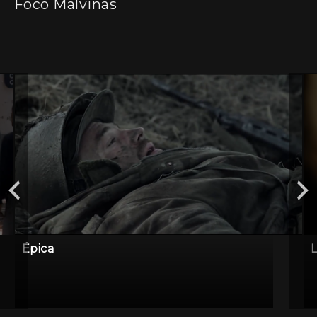
Foco Malvinas
Épica
L