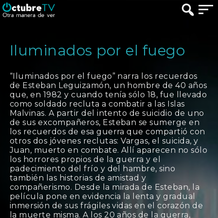
Iluminados por el fuego
“Iluminados por el fuego” narra los recuerdos
de Esteban Leguizamón, un hombre de 40 años
que, en 1982 y cuando tenía sólo 18, fue llevado
como soldado recluta a combatir a las Islas
Malvinas. A partir del intento de suicidio de uno
de sus excompañeros, Esteban se sumerge en
los recuerdos de esa guerra que compartió con
otros dos jóvenes reclutas: Vargas, el suicida, y
Juan, muerto en combate. Allí aparecen no sólo
los horrores propios de la guerra y el
padecimiento del frío y del hambre, sino
también las historias de amistad y
compañerismo. Desde la mirada de Esteban, la
película pone en evidencia la lenta y gradual
inmersión de sus frágiles vidas en el corazón de
la muerte misma. A los 20 años de la guerra,