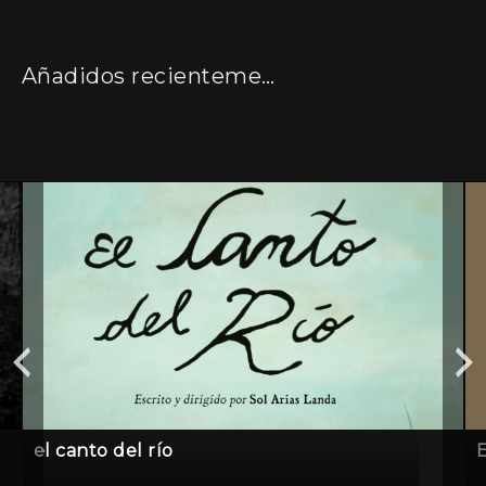
Añadidos recientemente
el canto del río
E