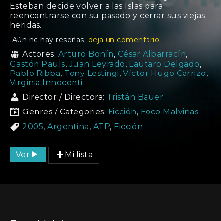
Esteban decide volver a las Islas para
reencontrarse con su pasado y cerrar sus viejas
heridas.
Aún no hay reseñas.
deja un comentario
Actores:
Arturo Bonín
,
César Albarracín
,
Gastón Pauls
,
Juan Leyrado
,
Lautaro Delgado
,
Pablo Ribba
,
Tony Lestingi
,
Víctor Hugo Carrizo
,
Virginia Innocenti
Director / Directora:
Tristán Bauer
Genres / Categories:
Ficción
,
Foco Malvinas
2005
,
Argentina
,
ATP
,
Ficción
Ver
Mi lista