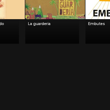
ido
La guarderia
Embutes