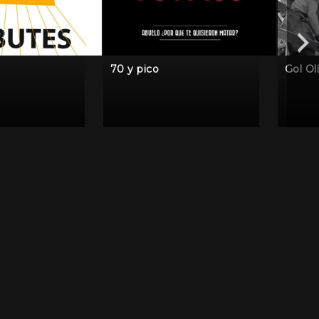
70 y pico
Gol Ol