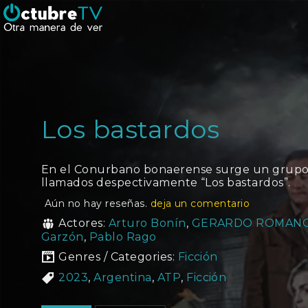
Los bastardos
En el Conurbano bonaerense surge un grupo 
llamados despectivamente “Los bastardos”.
Aún no hay reseñas.
deja un comentario
Actores:
Arturo Bonín
,
GERARDO ROMAN
Garzón
,
Pablo Rago
Genres / Categories:
Ficción
2023
,
Argentina
,
ATP
,
Ficción