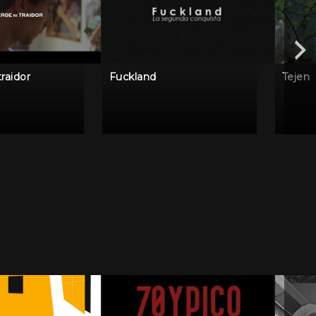
traidor
Fuckland
Tejen