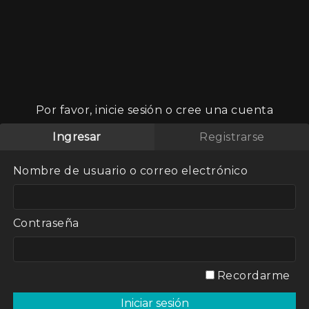
Por favor, inicie sesión o cree una cuenta
Ingresar
Registrarse
inado pero
Nombre de usuario o correo electrónico
ero sus
 comprar una
 en franca
Contraseña
uscar otro
Recordarme
ee que es el