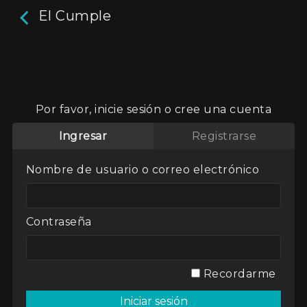
El Cumple
El Cumple
Pablo, un periodista deportivo rosarino, cumple
Por favor, inicie sesión o cree una cuenta
38 años. Marcelo, su mejor amigo, le organiza
una fiesta que se convierte en la excusa para
Ingresar
Registrarse
que los personajes saquen a relucir sus historias.
Todos los invitados y sus “pedacitos de vida” son
Nombre de usuario o correo electrónico
custodiados celosamente por Paula, una joven
de 18 años, ex alumna de Pablo, que llega a la
fiesta con su cámara para filmar un documental.
En conjunto es una historia basada en las
Contraseña
experiencias propias de una generación
conflictiva de jóvenes de los ’80 que quince
años más tarde siguen buscando una razón de
ser.
Recordarme
Actores:
Bárbara Peters
,
Gerardo Dayub
,
Miguel Franchi
,
Natalia Depetris
,
Raúl Calandra
,