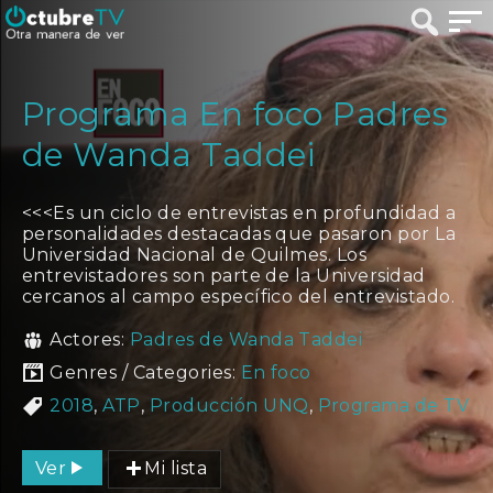
Programa En foco Padres
de Wanda Taddei
<<<Es un ciclo de entrevistas en profundidad a
personalidades destacadas que pasaron por La
Universidad Nacional de Quilmes. Los
entrevistadores son parte de la Universidad
cercanos al campo específico del entrevistado.
Actores:
Padres de Wanda Taddei
Genres / Categories:
En foco
2018
,
ATP
,
Producción UNQ
,
Programa de TV
Ver
Mi lista