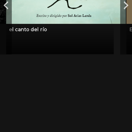
el canto del río
E