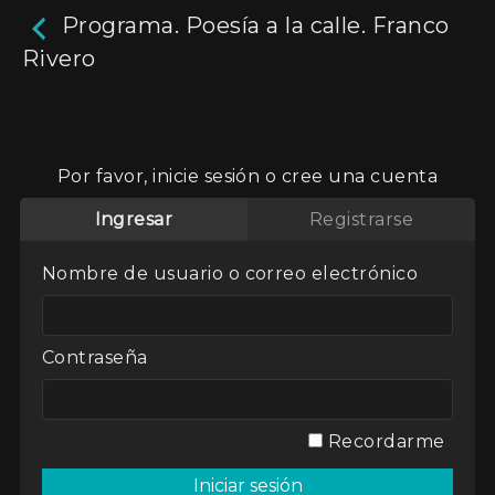
Programa. Poesía a la calle. Franco
Rivero
Programa. Poesía a la
calle. Franco Rivero
Por favor, inicie sesión o cree una cuenta
29m
Ingresar
Registrarse
Entrevistas a distintos poetas argentinos.
Nombre de usuario o correo electrónico
Actores:
Varios
Director / Directora:
María Eugenia Rojas
Genres / Categories:
Poesía a la calle
Contraseña
2017
,
Argentina
,
ATP
,
Entrevistas
Recordarme
Ver
Mi lista