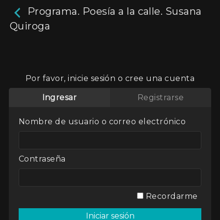
Programa. Poesía a la calle. Susana
Quiroga
Programa. Poesía a la
calle. Susana Quiroga
Por favor, inicie sesión o cree una cuenta
25m
Ingresar
Registrarse
Entrevistas a distintos poetas argentinos.
Nombre de usuario o correo electrónico
Actores:
Varios
Director / Directora:
María Eugenia Rojas
Genres / Categories:
Poesía a la calle
Contraseña
2017
,
Argentina
,
ATP
,
Entrevistas
Recordarme
Ver
Mi lista