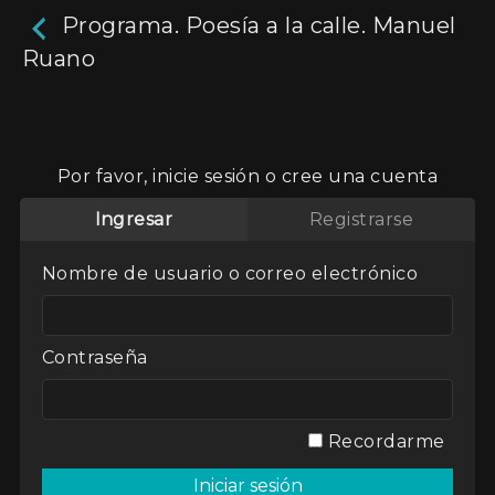
Programa. Poesía a la calle. Manuel
Ruano
Programa. Poesía a la
calle. Manuel Ruano
Por favor, inicie sesión o cree una cuenta
23m
Ingresar
Registrarse
Entrevistas adistintos poetas argentinos
Nombre de usuario o correo electrónico
Actores:
Varios
Director / Directora:
María Eugenia Rojas
Genres / Categories:
Poesía a la calle
Contraseña
2017
,
Argentina
,
ATP
,
Entrevistas
Recordarme
Ver
Mi lista