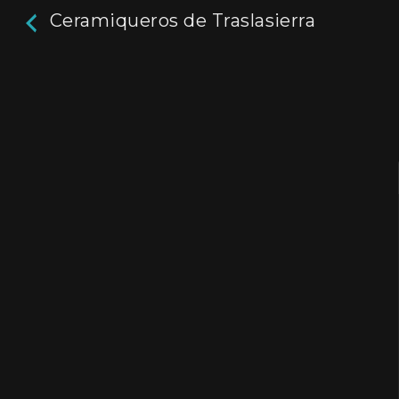
Ceramiqueros de Traslasierra
Ceramiqueros de
Traslasierra
19m
A raíz de una extensiva investigación antropol
documental registra el trabajo y la vida de 
de artesanos en el norte de Argentina.
Director / Directora:
Raymundo Gleyzer
Genres / Categories:
Raymundo Gleyzer