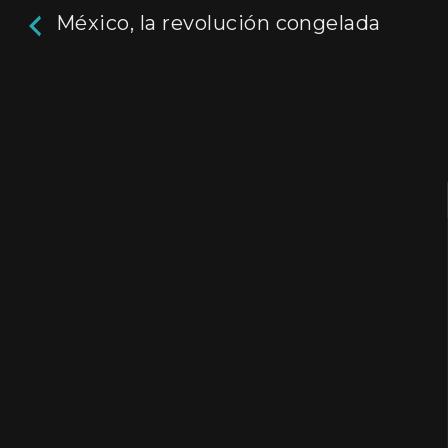
México, la revolución congelada
México, la revolució
congelada
1h 4m
A través de entrevistas con campesinos, sindica
políticos y funcionarios de la época, el docu
un profundo análisis de la realidad socio-polít
México, dentro del contexto histórico de la R
Mexicana.
Director / Directora:
Raymundo Gleyzer