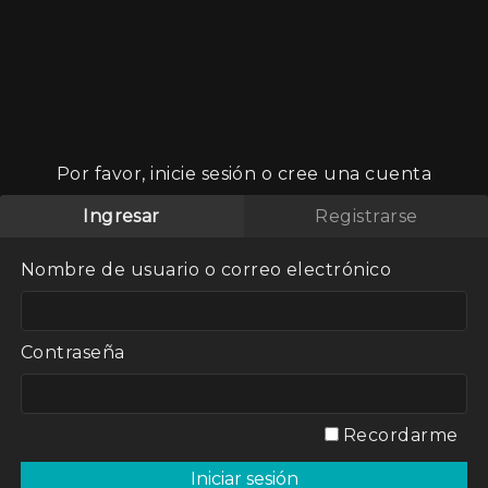
Por favor, inicie sesión o cree una cuenta
n
Ingresar
Registrarse
Nombre de usuario o correo electrónico
Contraseña
listas,
mental plasma
ica de
evolución
Recordarme