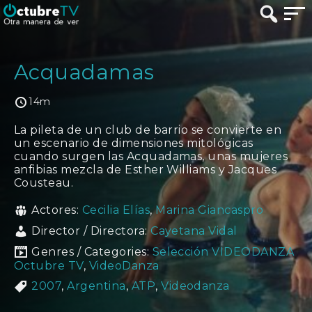
Acquadamas
14m
La pileta de un club de barrio se convierte en
un escenario de dimensiones mitológicas
cuando surgen las Acquadamas, unas mujeres
anfibias mezcla de Esther Williams y Jacques
Cousteau.
Actores:
Cecilia Elías
,
Marina Giancaspro
Director / Directora:
Cayetana Vidal
Genres / Categories:
Selección VIDEODANZA
Octubre TV
,
VideoDanza
2007
,
Argentina
,
ATP
,
Videodanza