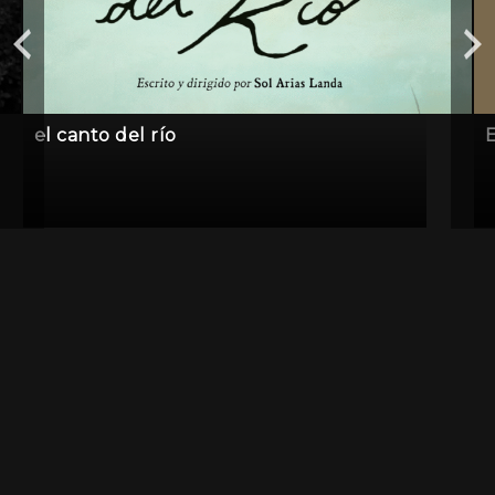
el canto del río
E