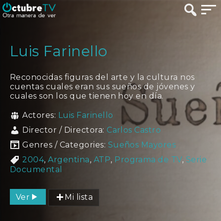
Luis Farinello
Reconocidas figuras del arte y la cultura nos
cuentas cuales eran sus sueños de jóvenes y
cuales son los que tienen hoy en día.
Actores:
Luis Farinello
Director / Directora:
Carlos Castro
Genres / Categories:
Sueños Mayores
2004
,
Argentina
,
ATP
,
Programa de TV
,
Serie
Documental
Ver
Mi lista