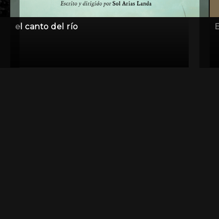
el canto del río
E