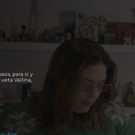
os, para sí y
ueta Vallina,
ctubre