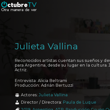
Julieta Vallina
Reconocidos artistas cuentan sus sueños y dese
para Argentina, desde su lugar en la cultura. J
Actriz.
Entrevista: Alicia Beltrami
Producción: Adrián Bertuzzi
Actores:
Julieta Vallina
Director / Directora:
Paula de Luque
2019
,
Argentina
,
ATP
,
Producción Grupo O