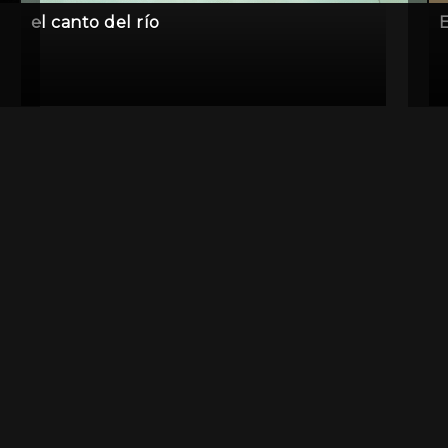
el canto del río
E