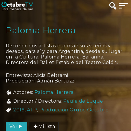
Paloma Herrera
Reconocidos artistas cuentan sus sueños y
deseos, para sí y para Argentina, desde su lugar
en la Cultura. Paloma Herrera. Bailarina.
Directora del Ballet Estable del Teatro Colón.
Entrevista: Alicia Beltrami
Producción: Adrián Bertuzzi
Actores:
Paloma Herrera
Director / Directora:
Paula de Luque
2019
,
ATP
,
Producción Grupo Octubre
Ver
Mi lista