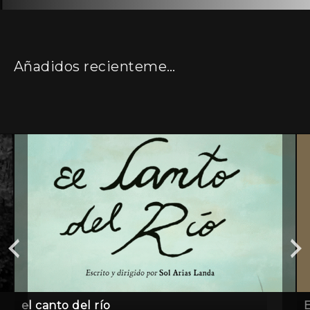
Añadidos recientemente
el canto del río
E