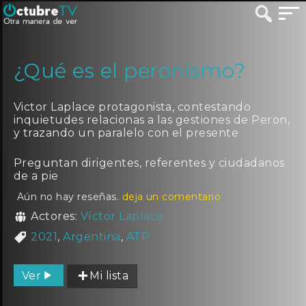
¿Qué es el peronismo?
Victor Laplace protagonista, contestando
inquietudes relacionas a las gestiones de Peron,
y trazando un paralelo con el presente
Preguntan dirigentes, referentes y ciudadanos
de a pie
Aún no hay reseñas.
deja un comentario
Actores:
Víctor Laplace
2021
,
Argentina
,
ATP
Ver
Mi lista