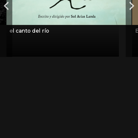
el canto del río
E