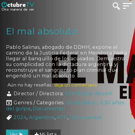
El mal absoluto
Pablo Salinas, abogado de DDHH, expone el
camino de la Justicia Federal en Mendoza hasta
llegar al banquillo de los acusados. Demuestra
su complicidad con la dictadura argentina y
reconstruye el sangriento plan criminal que
engendró un mal absoluto
Aún no hay reseñas.
deja un comentario
Director / Directora:
Ciro Néstor Novelli
Genres / Categories:
24 de Marzo. A 50 años
del golpe
,
Documental
2024
,
Argentina
,
ATP
,
Documental
Ver
Mi lista