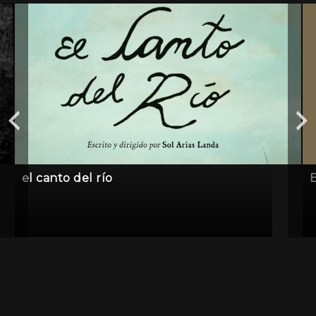
el canto del río
E