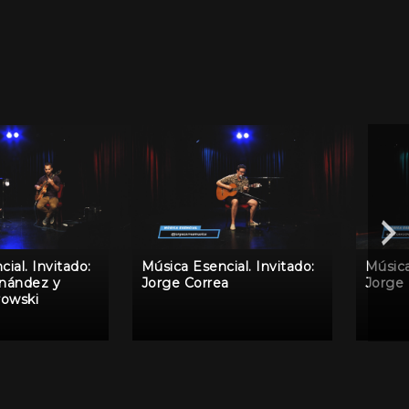
ial. Invitado:
Música Esencial. Invitado:
Música
nández y
Jorge Correa
Jorge
rowski