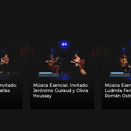
nvitado:
Música Esencial. Invitado:
Música Esenc
tías
Jerónimo Guiraud y Olivia
Ludmila Fer
Houssay
Román Ost