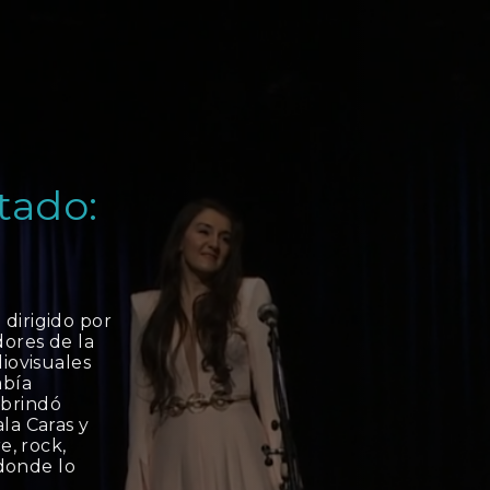
tado:
dirigido por
dores de la
diovisuales
abía
 brindó
la Caras y
e, rock,
 donde lo