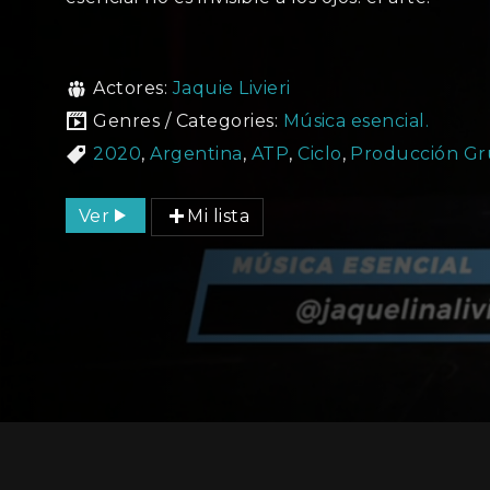
Actores:
Jaquie Livieri
Genres / Categories:
Música esencial.
2020
,
Argentina
,
ATP
,
Ciclo
,
Producción G
Ver
Mi lista