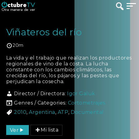
Viñateros del río
20m
La vida y el trabajo que realizan los productores
regionales de vino de la costa. La lucha
constante con los cambios climáticos, las
crecidas del río, los pájaros y las pestes que
perjudican la cosecha.
Director / Directora:
Igor Galuk
Genres / Categories:
Cortometrajes
2010
,
Argentina
,
ATP
,
Documental
Ver
Mi lista