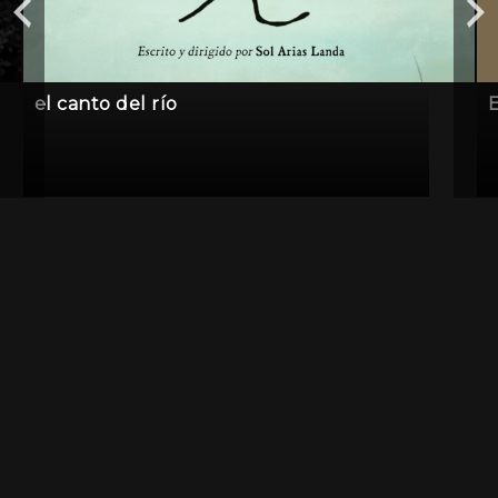
el canto del río
E