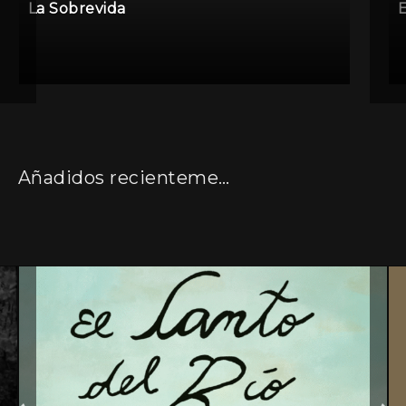
La Sobrevida
E
Añadidos recientemente