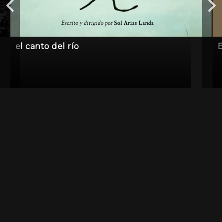
el canto del río
E