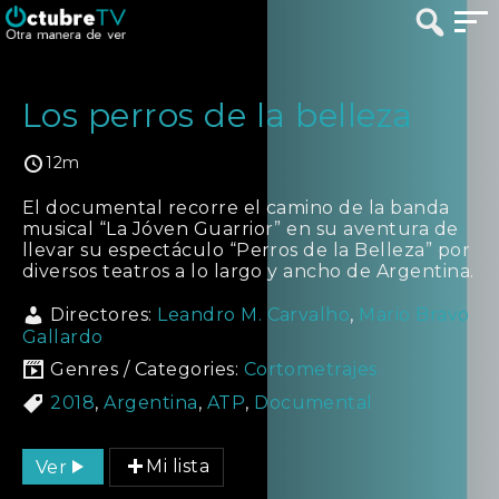
Los perros de la belleza
12m
El documental recorre el camino de la banda
musical “La Jóven Guarrior” en su aventura de
llevar su espectáculo “Perros de la Belleza” por
diversos teatros a lo largo y ancho de Argentina.
Directores:
Leandro M. Carvalho
,
Mario Bravo
Gallardo
Genres / Categories:
Cortometrajes
2018
,
Argentina
,
ATP
,
Documental
Ver
Mi lista