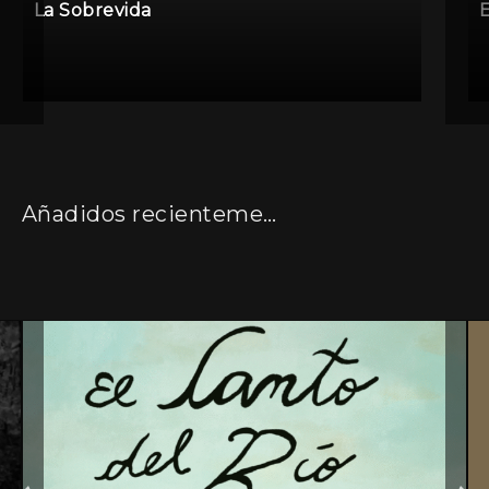
La Sobrevida
E
Añadidos recientemente