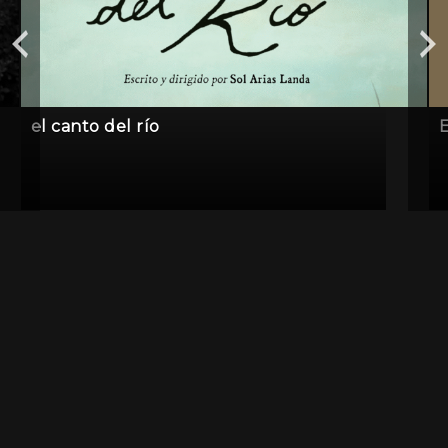
el canto del río
E