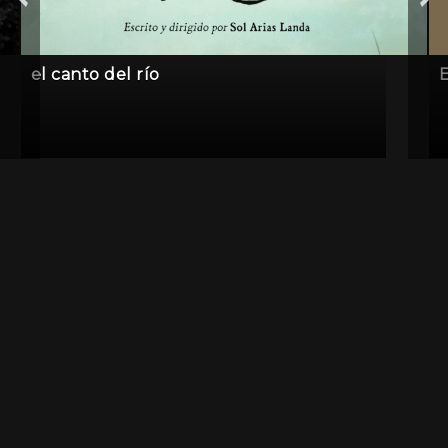
el canto del río
E