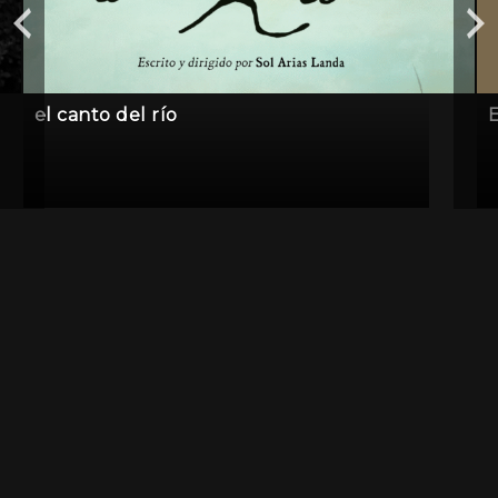
el canto del río
E