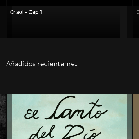
Crisol - Cap 1
C
Añadidos recientemente