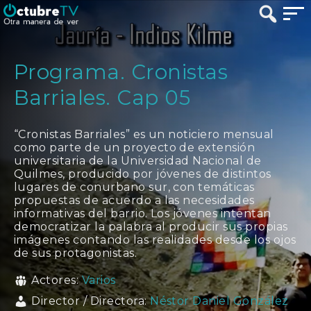
Programa. Cronistas
Barriales. Cap 05
“Cronistas Barriales” es un noticiero mensual
como parte de un proyecto de extensión
universitaria de la Universidad Nacional de
Quilmes, producido por jóvenes de distintos
lugares de conurbano sur, con temáticas
propuestas de acuerdo a las necesidades
informativas del barrio. Los jóvenes intentan
democratizar la palabra al producir sus propias
imágenes contando las realidades desde los ojos
de sus protagonistas.
Actores:
Varios
Director / Directora:
Néstor Daniel González