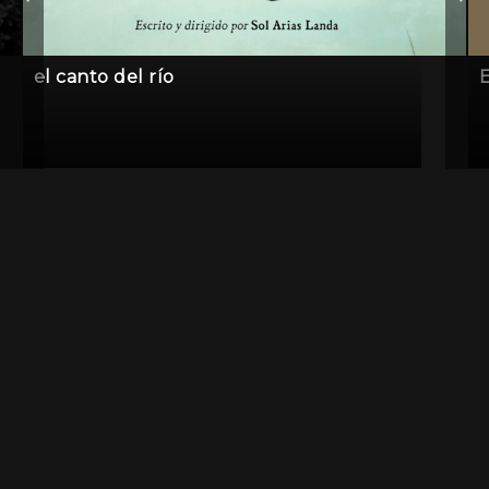
el canto del río
E