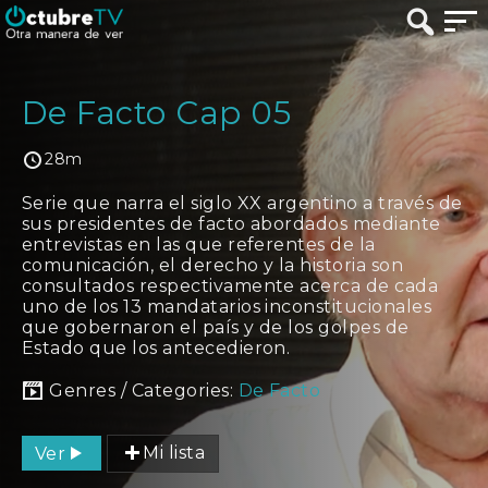
De Facto Cap 05
28m
Serie que narra el siglo XX argentino a través de
sus presidentes de facto abordados mediante
entrevistas en las que referentes de la
comunicación, el derecho y la historia son
consultados respectivamente acerca de cada
uno de los 13 mandatarios inconstitucionales
que gobernaron el país y de los golpes de
Estado que los antecedieron.
Genres / Categories:
De Facto
Ver
Mi lista