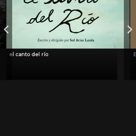
el canto del río
E