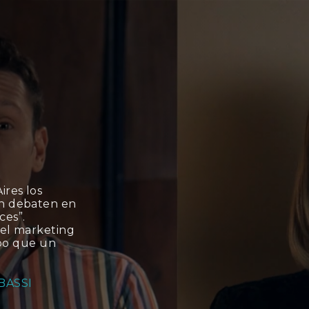
ires los
ón debaten en
ces”.
del marketing
empo que un
BASSI