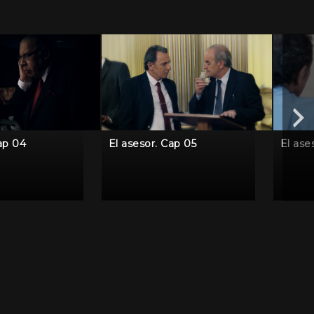
ap 04
El asesor. Cap 05
El ase