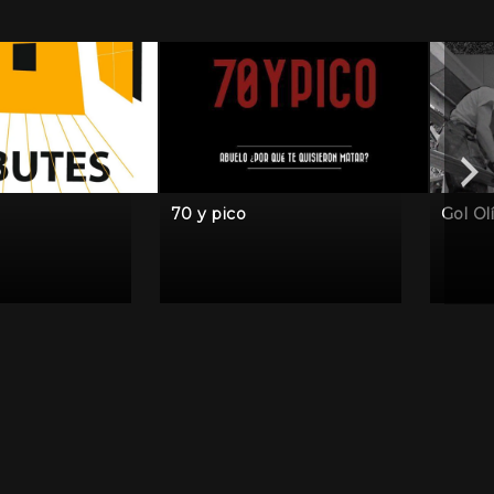
70 y pico
Gol Ol