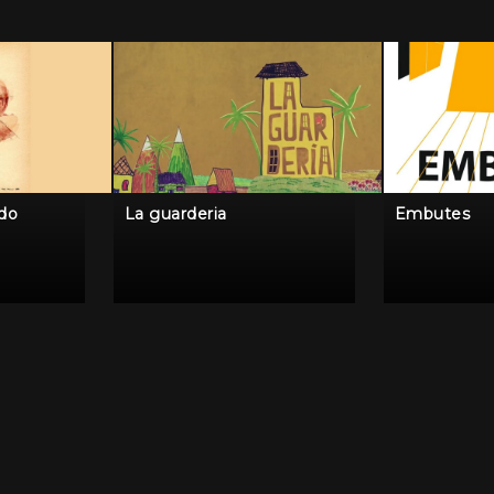
ido
La guarderia
Embutes