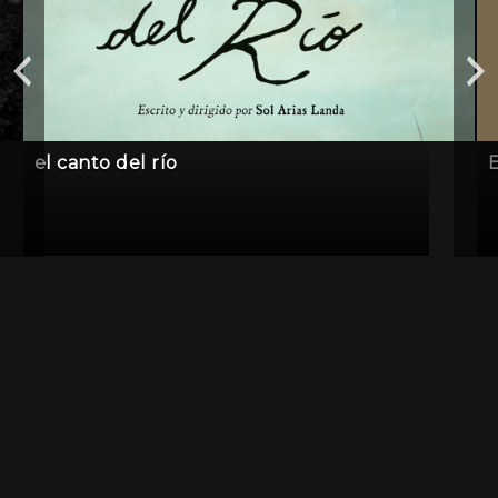
el canto del río
E