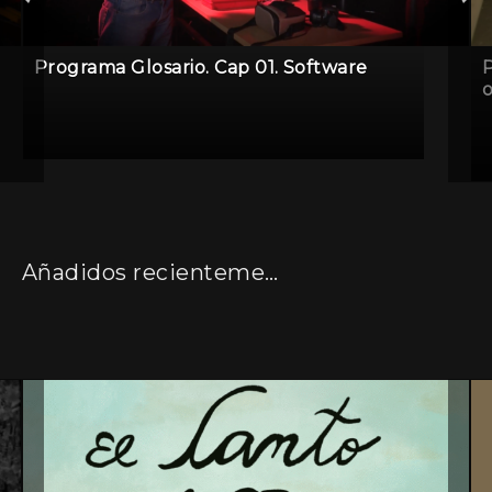
Programa Glosario. Cap 01. Software
P
o
Añadidos recientemente